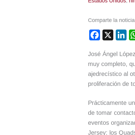
Estados Unidos
,
ni
Comparte la noticia
F
X
L
a
i
José Ángel López
c
n
muy completo, qu
e
k
ajedrecístico al 
b
e
proliferación de 
o
d
o
I
Prácticamente un
k
n
de tomar contacto
eventos organiza
Jersey: los Quads 