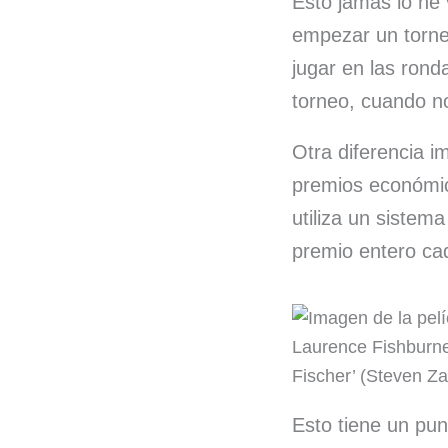
Esto jamás lo he 
empezar un torne
jugar en las rond
torneo, cuando n
Otra diferencia i
premios económic
utiliza un sistem
premio entero ca
Laurence Fishburne
Fischer’ (Steven Zai
Esto tiene un pun