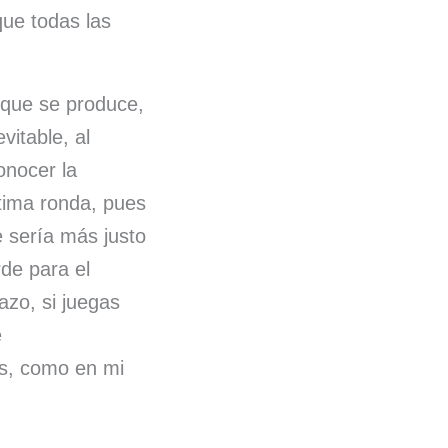
que todas las
 que se produce,
vitable, al
onocer la
última ronda, pues
e sería más justo
rde para el
lazo, si juegas
e
os, como en mi