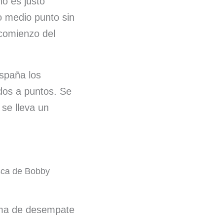
o es justo
 medio punto sin
 comienzo del
España los
dos a puntos. Se
 se lleva un
sca de Bobby
tema de desempate