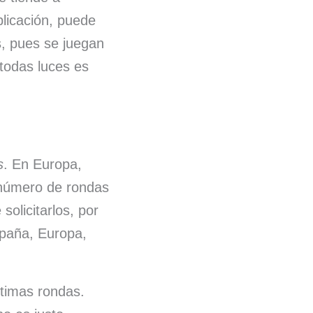
plicación, puede
s, pues se juegan
 todas luces es
s
. En Europa,
 número de rondas
solicitarlos, por
spaña, Europa,
ltimas rondas.