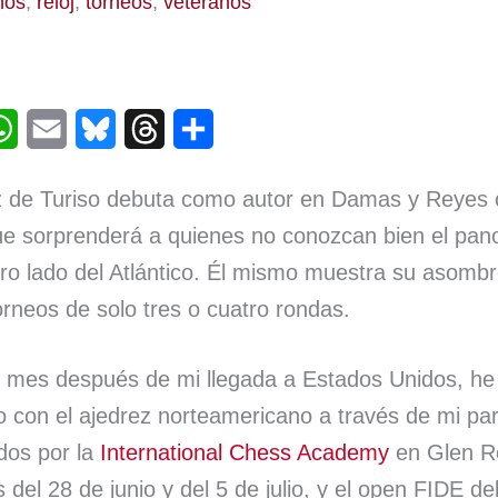
ños
,
reloj
,
torneos
,
veteranos
W
E
B
T
C
h
m
l
h
o
 de Turiso debuta como autor en Damas y Reyes c
a
a
u
r
m
e sorprenderá a quienes no conozcan bien el pa
t
i
e
e
p
otro lado del Atlántico. Él mismo muestra su asombr
s
l
s
a
a
torneos de solo tres o cuatro rondas.
A
k
d
r
p
y
s
t
 mes después de mi llegada a Estados Unidos, he 
p
i
 con el ajedrez norteamericano a través de mi part
r
dos por la
International Chess Academy
en Glen R
del 28 de junio y del 5 de julio, y el open FIDE del