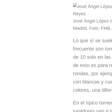
José Ángel López d
Madrid. Foto: FMB
Lo que sí se sue
frecuente son tor
de 10 solo en la
de esto es para n
rondas, por ejemp
con blancas y cua
colores, una dife
En el típico torn
jugadores van a t