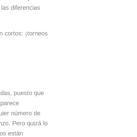
las diferencias
 cortos: ¡torneos
ndas, puesto que
 parece
quier número de
nzo. Pero quizá lo
eos están