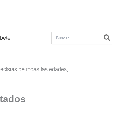
Buscar
íbete
por:
stados