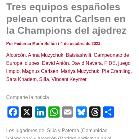
Tres equipos españoles
pelean contra Carlsen en
la Champions del ajedrez
Por
Federico Marín Bellón
/
4 de octubre de 2023
Alcorcón
,
Anna Muzychuk
,
Batsiashvili
,
Campeonato de
Europa
,
clubes
,
David Antón
,
David Navara
,
FIDE
,
juego
limpio
,
Magnus Carlsen
,
Mariya Muzychuk
,
Pia Cramling
,
Sara Khadem
,
Silla
,
Vincent Keymer
Comparte la noticia
F
X
L
W
E
B
T
C
a
i
h
m
l
h
o
Los jugadores del Silla y Paterna (Comunidad
c
n
a
a
u
r
m
Valenciana) y Alcorcón (Madrid) participan en el