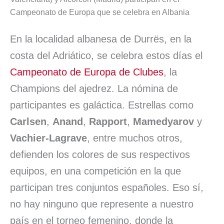
e
k
t
i
e
e
p
Campeonato de Europa que se celebra en Albania
b
e
s
l
s
a
a
En la localidad albanesa de Durrës, en la
o
d
A
k
d
r
costa del Adriático, se celebra estos días el
o
I
p
y
s
t
Campeonato de Europa de Clubes
, la
k
n
p
i
Champions del ajedrez. La nómina de
r
participantes es galáctica. Estrellas como
Carlsen
,
Anand
,
Rapport
,
Mamedyarov
y
Vachier-Lagrave
, entre muchos otros,
defienden los colores de sus respectivos
equipos, en una competición en la que
participan tres conjuntos españoles. Eso sí,
no hay ninguno que represente a nuestro
país en el torneo femenino, donde la