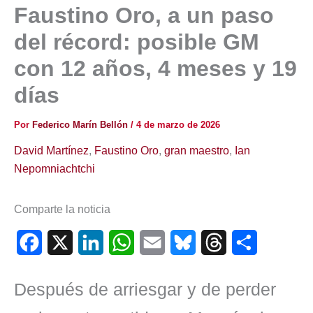
Faustino Oro, a un paso
del récord: posible GM
con 12 años, 4 meses y 19
días
Por
Federico Marín Bellón
/
4 de marzo de 2026
David Martínez
,
Faustino Oro
,
gran maestro
,
Ian
Nepomniachtchi
Comparte la noticia
F
X
L
W
E
B
T
C
a
i
h
m
l
h
o
Después de arriesgar y de perder
c
n
a
a
u
r
m