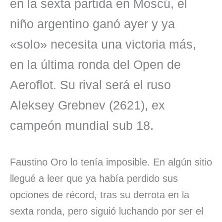
en la sexta partida en Moscú, el
e
k
t
i
e
e
p
niño argentino ganó ayer y ya
b
e
s
l
s
a
a
o
d
A
k
d
r
«solo» necesita una victoria más,
o
I
p
y
s
t
en la última ronda del Open de
k
n
p
i
Aeroflot. Su rival será el ruso
r
Aleksey Grebnev (2621), ex
campeón mundial sub 18.
Faustino Oro lo tenía imposible. En algún sitio
llegué a leer que ya había perdido sus
opciones de récord, tras su derrota en la
sexta ronda, pero siguió luchando por ser el