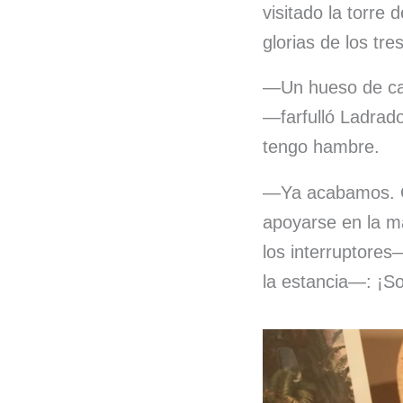
visitado la torre 
glorias de los tre
—Un hueso de caba
—farfulló Ladrad
tengo hambre.
—Ya acabamos. C
apoyarse en la ma
los interruptores
la estancia—: ¡So