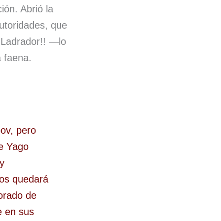
ón. Abrió la
autoridades, que
¡Ladrador!! —lo
a faena.
ov, pero
ue Yago
 y
nos quedará
orado de
e en sus