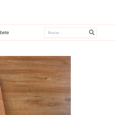
Buscar
íbete
por: