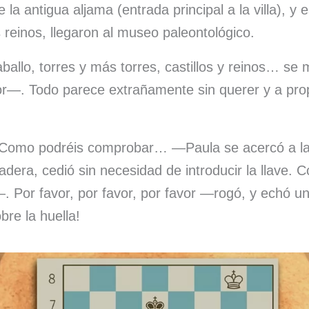
de la antigua aljama (entrada principal a la villa), y
s reinos, llegaron al museo paleontológico.
llo, torres y más torres, castillos y reinos… se m
or—. Todo parece extrañamente sin querer y a pr
omo podréis comprobar… —Paula se acercó a la p
dera, cedió sin necesidad de introducir la llave. C
—. Por favor, por favor, por favor —rogó, y echó un
bre la huella!