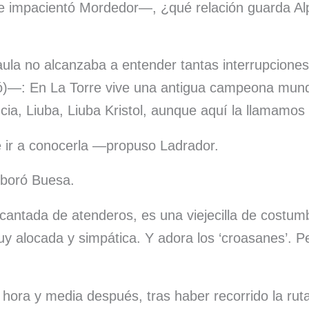
 impacientó Mordedor—, ¿qué relación guarda Alp
a no alcanzaba a entender tantas interrupciones 
nsó)—: En La Torre vive una antigua campeona mund
ia, Liuba, Liuba Kristol, aunque aquí la llamamos
ir a conocerla —propuso Ladrador.
boró Buesa.
antada de atenderos, es una viejecilla de costum
y alocada y simpática. Y adora los ‘croasanes’. P
 hora y media después, tras haber recorrido la ruta 