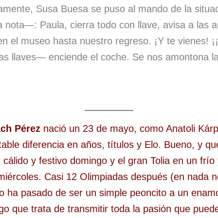
mente, Susa Buesa se puso al mando de la situaci
la nota—: Paula, cierra todo con llave, avisa a las 
n el museo hasta nuestro regreso. ¡Y te vienes! ¡
 las llaves— enciende el coche. Se nos amontona l
ach Pérez
nació un 23 de mayo, como Anatoli Kárp
able diferencia en años, títulos y Elo. Bueno, y q
 cálido y festivo domingo y el gran Tolia en un frío
 miércoles. Casi 12 Olimpiadas después (en nada 
go ha pasado de ser un simple peoncito a un enam
go que trata de transmitir toda la pasión que pued