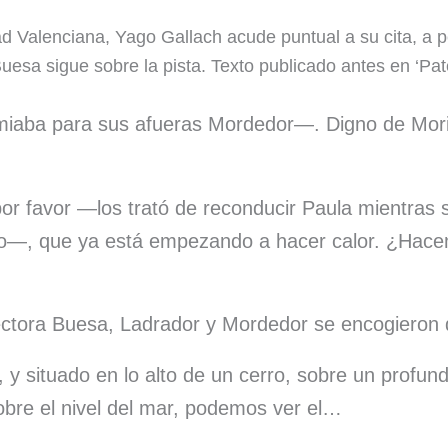
h
m
l
h
o
 Valenciana, Yago Gallach acude puntual a su cita, a p
a
a
u
r
m
Buesa sigue sobre la pista. Texto publicado antes en ‘Pat
t
i
e
e
p
s
l
s
a
a
aba para sus afueras Mordedor—. Digno de Moria
A
k
d
r
p
y
s
t
favor —los trató de reconducir Paula mientras se
p
i
o—, que ya está empezando a hacer calor. ¿Hacem
r
pectora Buesa, Ladrador y Mordedor se encogieron
y situado en lo alto de un cerro, sobre un profun
obre el nivel del mar, podemos ver el…