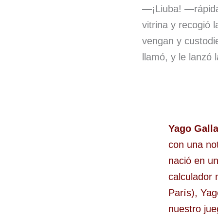
—¡Liuba! —rápida
vitrina y recogió 
vengan y custodie
llamó, y le lanzó
Yago Gall
con una not
nació en un
calculador
París), Ya
nuestro jue