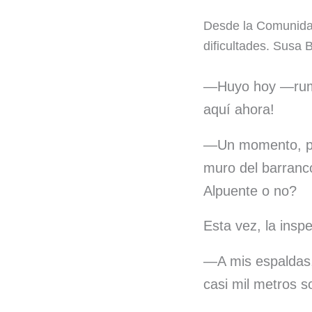
a
i
Desde la Comunidad
c
n
dificultades. Susa 
e
k
b
e
—Huyo hoy —rumi
aquí ahora!
o
d
o
I
—Un momento, por 
k
n
muro del barranc
Alpuente o no?
Esta vez, la ins
—A mis espaldas, 
casi mil metros s