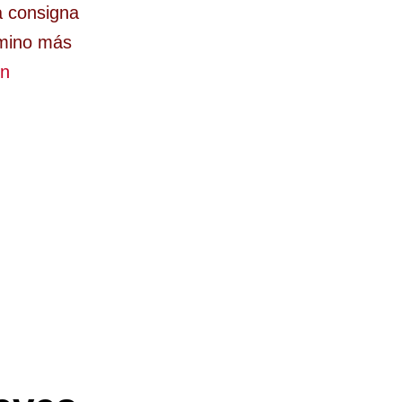
a consigna
amino más
ón