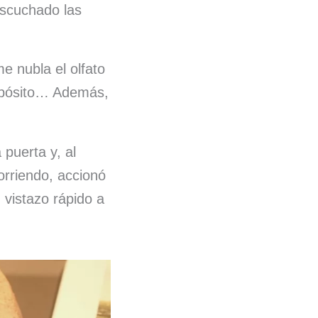
 escuchado las
e nubla el olfato
opósito… Además,
uerta y, al
orriendo, accionó
 vistazo rápido a