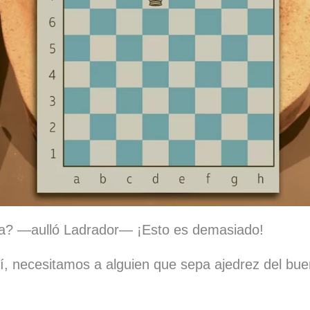
la? —aulló Ladrador— ¡Esto es demasiado!
í, necesitamos a alguien que sepa ajedrez del bu