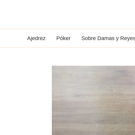
Ir
al
contenido
Ajedrez
Póker
Sobre Damas y Reye