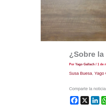
¿Sobre la
Por
Yago Gallach
/
1 de 
Susa Buesa
,
Yago 
Comparte la noticia
F
X
L