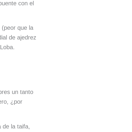
uente con el
(peor que la
ial de ajedrez
 Loba.
bres un tanto
ero, ¿por
de la taifa,