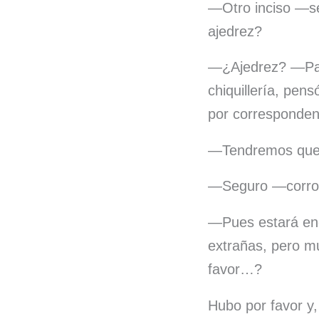
—Otro inciso —se
ajedrez?
—¿Ajedrez? —Paul
chiquillería, pe
por correspondenc
—Tendremos que 
—Seguro —corro
—Pues estará enc
extrañas, pero mu
favor…?
Hubo por favor y,