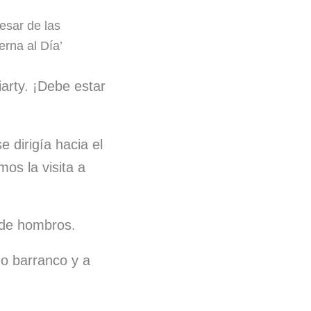
esar de las
erna al Día’
rty. ¡Debe estar
 dirigía hacia el
os la visita a
 de hombros.
do barranco y a