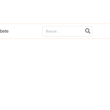
Buscar
íbete
por: