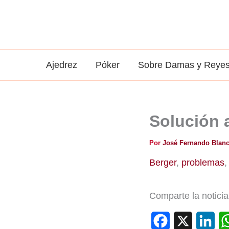
Ir
al
contenido
Ajedrez
Póker
Sobre Damas y Reye
Solución 
Por
José Fernando Blan
Berger
,
problemas
Comparte la noticia
F
X
L