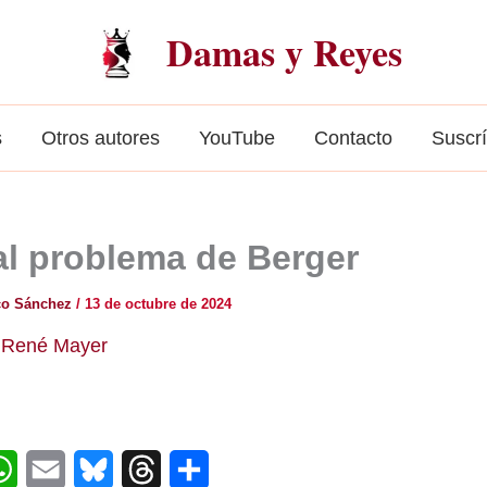
Damas y Reyes
s
Otros autores
YouTube
Contacto
Suscr
al problema de Berger
co Sánchez
/
13 de octubre de 2024
,
René Mayer
W
E
B
T
C