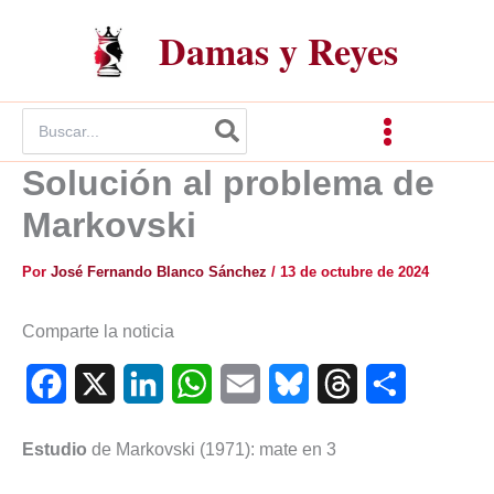
Ir
Damas y Reyes
al
contenido
Buscar
por:
Solución al problema de
Markovski
Por
José Fernando Blanco Sánchez
/
13 de octubre de 2024
Comparte la noticia
F
X
L
W
E
B
T
C
a
i
h
m
l
h
o
Estudio
de Markovski (1971): mate en 3
c
n
a
a
u
r
m