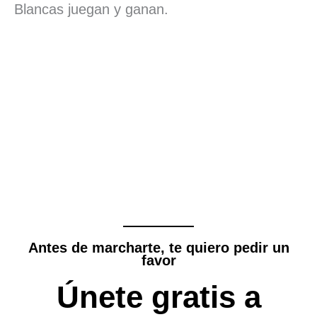
e
k
t
i
e
e
p
Blancas juegan y ganan.
b
e
s
l
s
a
a
o
d
A
k
d
r
o
I
p
y
s
t
k
n
p
i
r
Antes de marcharte, te quiero pedir un
favor
Únete gratis a