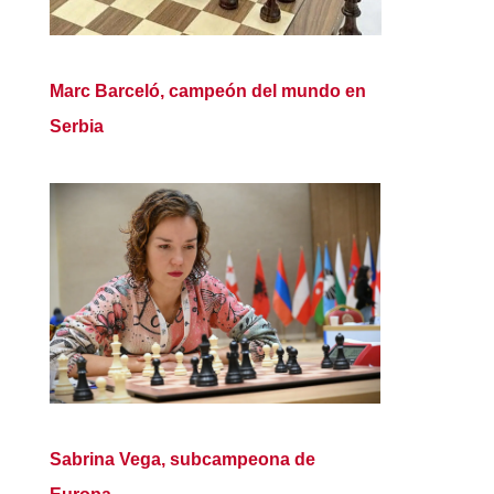
Marc Barceló, campeón del mundo en
Serbia
Sabrina Vega, subcampeona de