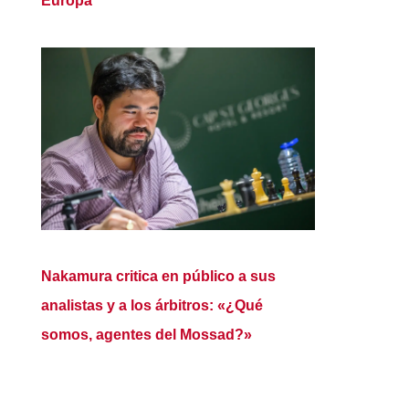
Europa
Nakamura critica en público a sus
analistas y a los árbitros: «¿Qué
somos, agentes del Mossad?»