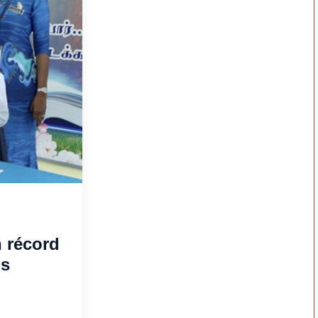
 récord
os