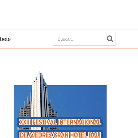
Buscar
íbete
por: