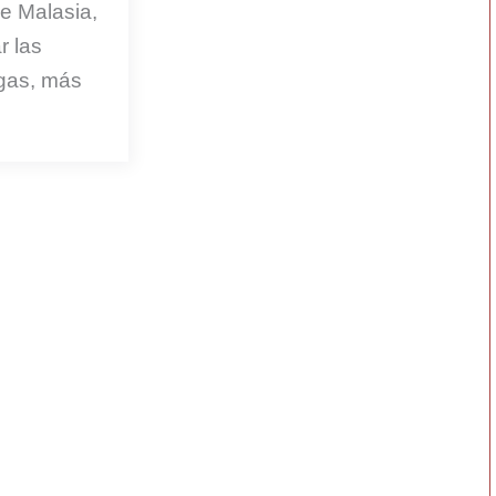
e Malasia,
r las
egas, más