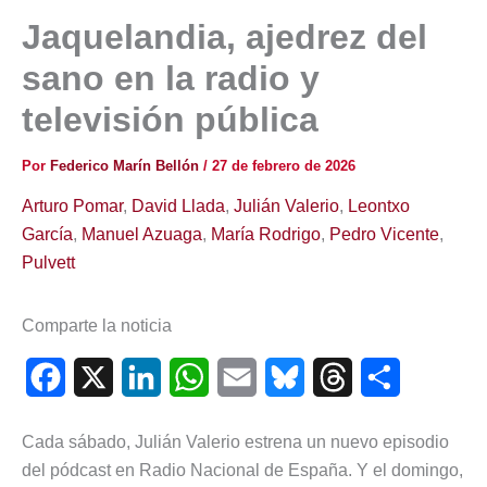
Jaquelandia, ajedrez del
sano en la radio y
televisión pública
Por
Federico Marín Bellón
/
27 de febrero de 2026
Arturo Pomar
,
David Llada
,
Julián Valerio
,
Leontxo
García
,
Manuel Azuaga
,
María Rodrigo
,
Pedro Vicente
,
Pulvett
Comparte la noticia
F
X
L
W
E
B
T
C
a
i
h
m
l
h
o
Cada sábado, Julián Valerio estrena un nuevo episodio
c
n
a
a
u
r
m
del pódcast en Radio Nacional de España. Y el domingo,