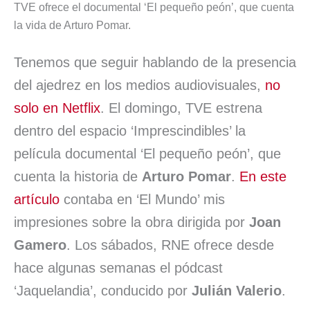
e
k
t
i
e
e
p
TVE ofrece el documental ‘El pequeño peón’, que cuenta
la vida de Arturo Pomar.
b
e
s
l
s
a
a
o
d
A
k
d
r
Tenemos que seguir hablando de la presencia
o
I
p
y
s
t
del ajedrez en los medios audiovisuales,
no
k
n
p
i
solo en Netflix
. El domingo, TVE estrena
dentro del espacio ‘Imprescindibles’ la
r
película documental ‘El pequeño peón’, que
cuenta la historia de
Arturo Pomar
.
En este
artículo
contaba en ‘El Mundo’ mis
impresiones sobre la obra dirigida por
Joan
Gamero
. Los sábados, RNE ofrece desde
hace algunas semanas el pódcast
‘Jaquelandia’, conducido por
Julián Valerio
.