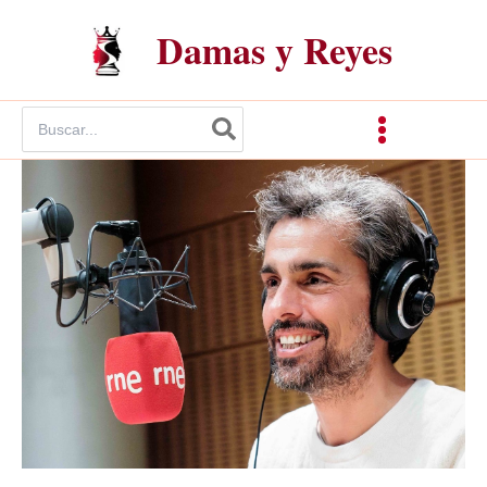
Ir
Damas y Reyes
al
contenido
Buscar
por: