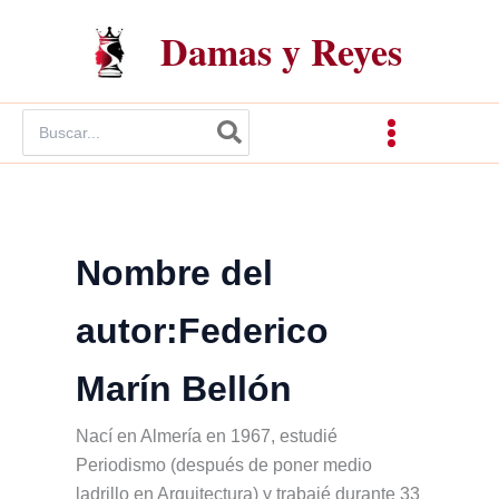
Ir
Damas y Reyes
al
contenido
Buscar
por:
Nombre del
autor:Federico
Marín Bellón
Nací en Almería en 1967, estudié
Periodismo (después de poner medio
ladrillo en Arquitectura) y trabajé durante 33