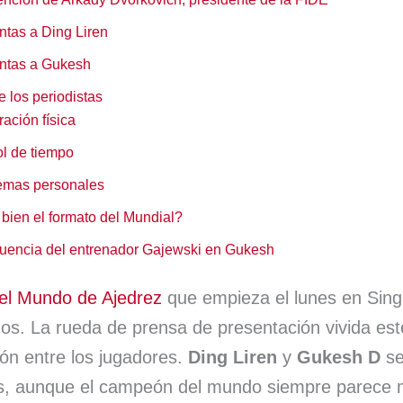
p
y
s
t
ntas a Ding Liren
p
i
ntas a Gukesh
r
 los periodistas
ación física
ol de tiempo
emas personales
bien el formato del Mundial?
fluencia del entrenador Gajewski en Gukesh
l Mundo de Ajedrez
que empieza el lunes en Sing
os. La rueda de prensa de presentación vivida es
sión entre los jugadores.
Ding Liren
y
Gukesh D
se
os, aunque el campeón del mundo siempre parece m