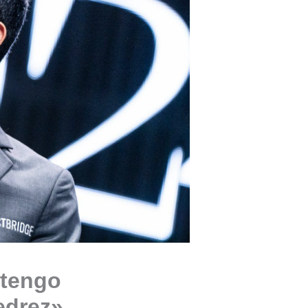
 tengo
jedrez»