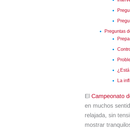
o
I
Pregu
k
n
Pregu
Preguntas de
Prepar
Contr
Probl
¿Está 
La in
El
Campeonato de
en muchos sentid
relajada, sin ten
mostrar tranquil