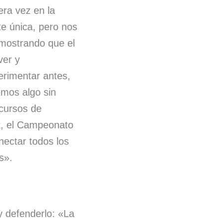
era vez en la
te única, pero nos
mostrando que el
ver y
erimentar antes,
mos algo sin
ecursos de
k, el Campeonato
ectar todos los
s».
y defenderlo: «La