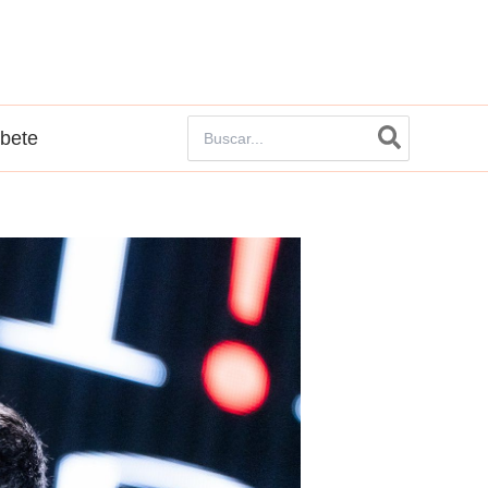
Buscar
íbete
por: