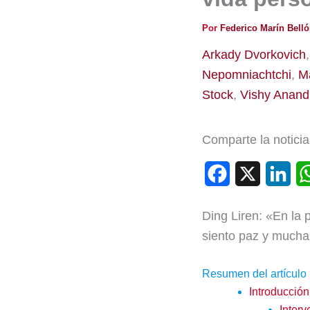
Por
Federico Marín Bell
Arkady Dvorkovich
Nepomniachtchi
,
M
Stock
,
Vishy Anand
Comparte la noticia
F
X
L
a
i
Ding Liren: «En la 
c
n
siento paz y mucha
e
k
b
e
Resumen del artículo
Introducción
o
d
Interv