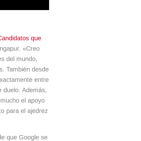
Candidatos que
ingapur. «Creo
res del mundo,
ras. También desde
 exactamente entre
te duelo. Además,
a mucho el apoyo
to para el ajedrez
de que Google se