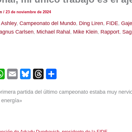
ón
/
23 de noviembre de 2024
,
Ashley
,
Campeonato del Mundo
,
Ding Liren
,
FIDE
,
Gaje
agnus Carlsen
,
Michael Rahal
,
Mike Klein
,
Rapport
,
Sag
W
E
B
T
C
h
m
l
h
o
primera partida del último campeonato estaba muy nervi
a
a
u
r
m
 energía»
t
i
e
e
p
s
l
s
a
a
A
k
d
r
ención de Arkady Dvorkovich, presidente de la FIDE