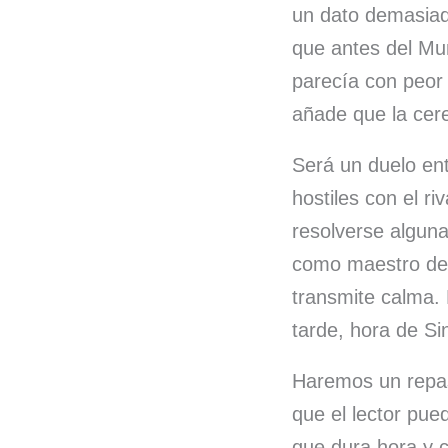
un dato demasiad
que antes del Mu
parecía con peor 
añade que la cere
Será un duelo en
hostiles con el ri
resolverse alguna
como maestro de
transmite calma. L
tarde, hora de Si
Haremos un repas
que el lector pue
que dura hora y c