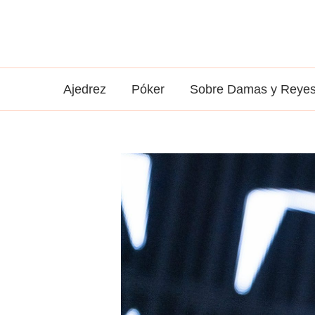
Ir
al
contenido
Ajedrez
Póker
Sobre Damas y Reye