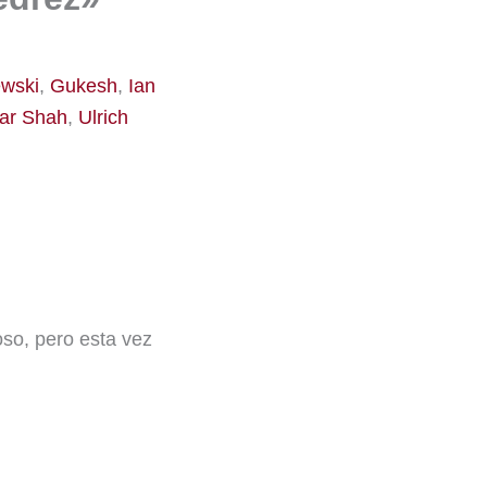
wski
,
Gukesh
,
Ian
ar Shah
,
Ulrich
oso, pero esta vez