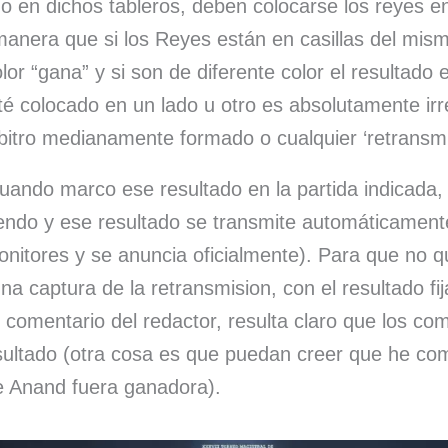
do en dichos tableros, deben colocarse los reyes en 
manera que si los Reyes están en casillas del mismo
or “gana” y si son de diferente color el resultado e
té colocado en un lado u otro es absolutamente irr
bitro medianamente formado o cualquier ‘retransmi
uando marco ese resultado en la partida indicada
iendo y ese resultado se transmite automáticament
onitores y se anuncia oficialmente). Para que no 
una captura de la retransmision, con el resultado 
l comentario del redactor, resulta claro que los co
sultado (otra cosa es que puedan creer que he com
de Anand fuera ganadora).