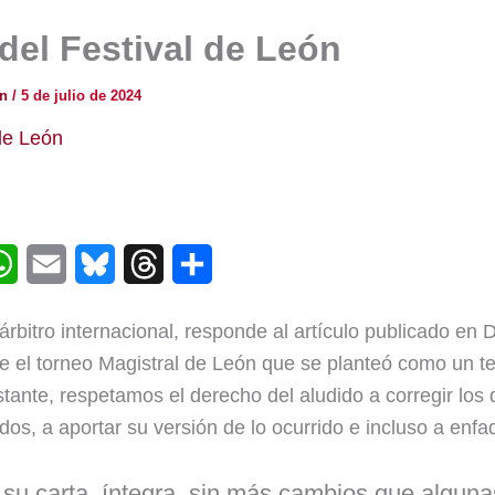
del Festival de León
ón
/
5 de julio de 2024
de León
W
E
B
T
C
h
m
l
h
o
 árbitro internacional, responde al artículo publicado e
a
a
u
r
m
re el torneo Magistral de León que se planteó como un te
t
i
e
e
p
tante, respetamos el derecho del aludido a corregir los
s
l
s
a
a
os, a aportar su versión de lo ocurrido e incluso a enfa
A
k
d
r
 su carta, íntegra, sin más cambios que alguna