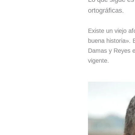
o
I
ortográficas.
k
n
Existe un viejo a
buena historia». E
Damas y Reyes es
vigente.