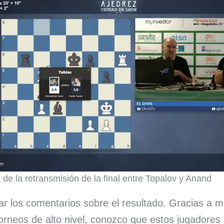
 de la retransmisión de la final entre Topalov y Anand
ar los comentarios sobre el resultado. Gracias a m
orneos de alto nivel, conozco que estos jugadores