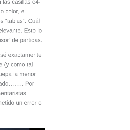
las casillas e4-
 color, el
s “tablas”. Cuál
elevante. Esto lo
sor’ de partidas.
, sé exactamente
e (y como tal
quepa la menor
fijado…….. Por
mentaristas
etido un error o