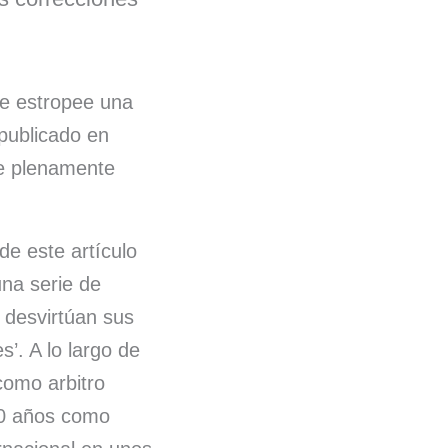
te estropee una
publicado en
e plenamente
de este artículo
una serie de
 desvirtúan sus
s’. A lo largo de
como arbitro
30 años como