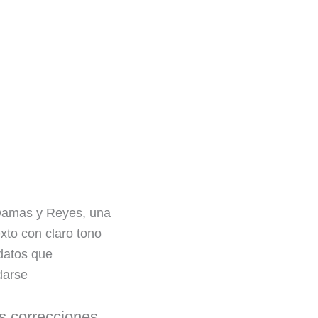
n Damas y Reyes, una
xto con claro tono
 datos que
darse
s correcciones