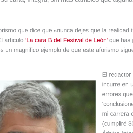
p
y
s
t
p
i
r
forismo que dice que «nunca dejes que la realidad 
l articulo
‘La cara B del Festival de León’
que has 
 un magnifico ejemplo de que este aforismo sigu
El redactor 
incurre en 
errores que
‘conclusione
mi carrera 
(cumpliré 