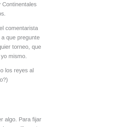
 Continentales
os.
el comentarista
o a que pregunte
uier torneo, que
e yo mismo.
o los reyes al
no?)
 algo. Para fijar