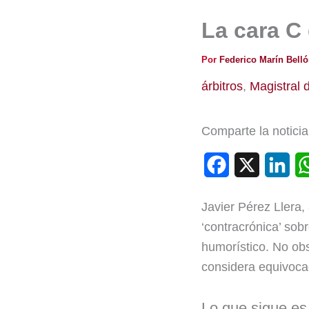
La cara C 
Por
Federico Marín Bell
árbitros
,
Magistral 
Comparte la noticia
F
X
L
a
i
Javier Pérez Llera,
c
n
‘contracrónica’ sob
e
k
humorístico. No obs
b
e
considera equivocad
o
d
Lo que sigue es