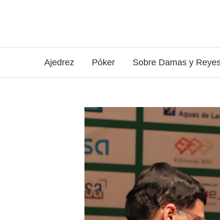
Ir
al
contenido
Ajedrez
Póker
Sobre Damas y Reye