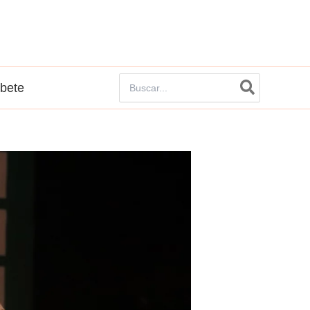
Buscar
íbete
por: