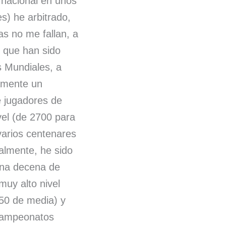
ernacional en unos
) he arbitrado,
as no me fallan, a
 que han sido
Mundiales, a
amente un
e jugadores de
vel (de 2700 para
 varios centenares
almente, he sido
una decena de
muy alto nivel
50 de media) y
Campeonatos