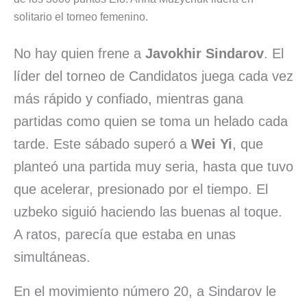
b
e
s
l
s
a
a
solitario el torneo femenino.
o
d
A
k
d
r
No hay quien frene a
Javokhir Sindarov
. El
o
I
p
y
s
t
líder del torneo de Candidatos juega cada vez
k
n
p
i
más rápido y confiado, mientras gana
r
partidas como quien se toma un helado cada
tarde. Este sábado superó a
Wei Yi
, que
planteó una partida muy seria, hasta que tuvo
que acelerar, presionado por el tiempo. El
uzbeko siguió haciendo las buenas al toque.
A ratos, parecía que estaba en unas
simultáneas.
En el movimiento número 20, a Sindarov le