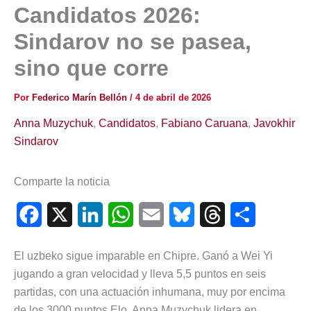
Candidatos 2026:
Sindarov no se pasea,
sino que corre
Por
Federico Marín Bellón
/
4 de abril de 2026
Anna Muzychuk
,
Candidatos
,
Fabiano Caruana
,
Javokhir
Sindarov
Comparte la noticia
F
X
L
W
E
B
T
C
a
i
h
m
l
h
o
El uzbeko sigue imparable en Chipre. Ganó a Wei Yi
c
n
a
a
u
r
m
jugando a gran velocidad y lleva 5,5 puntos en seis
e
k
t
i
e
e
p
partidas, con una actuación inhumana, muy por encima
de los 3000 puntos Elo. Anna Muzychuk lidera en