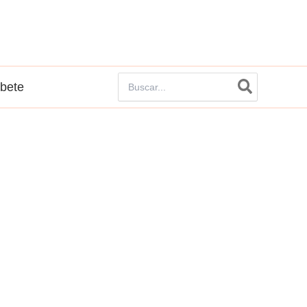
Buscar
íbete
por: