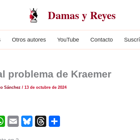
Damas y Reyes
s
Otros autores
YouTube
Contacto
Suscr
al problema de Kraemer
co Sánchez
/
13 de octubre de 2024
W
E
B
T
C
h
m
l
h
o