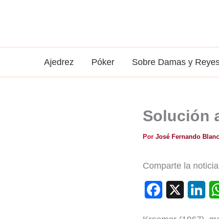
Ir
al
contenido
Ajedrez
Póker
Sobre Damas y Reye
Solución 
Por
José Fernando Blan
Comparte la noticia
F
X
L
a
i