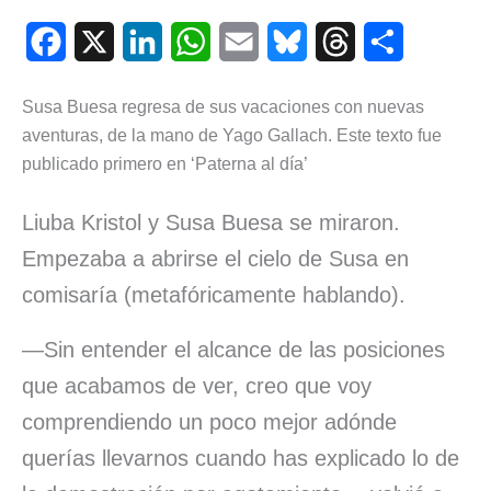
F
X
L
W
E
B
T
C
a
i
h
m
l
h
o
Susa Buesa regresa de sus vacaciones con nuevas
c
n
a
a
u
r
m
aventuras, de la mano de Yago Gallach. Este texto fue
e
k
t
i
e
e
p
publicado primero en ‘Paterna al día’
b
e
s
l
s
a
a
Liuba Kristol y Susa Buesa se miraron.
o
d
A
k
d
r
Empezaba a abrirse el cielo de Susa en
o
I
p
y
s
t
comisaría (metafóricamente hablando).
k
n
p
i
—Sin entender el alcance de las posiciones
r
que acabamos de ver, creo que voy
comprendiendo un poco mejor adónde
querías llevarnos cuando has explicado lo de