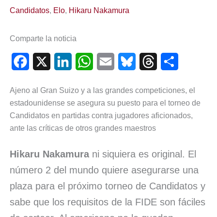
Candidatos
,
Elo
,
Hikaru Nakamura
Comparte la noticia
F
X
L
W
E
B
T
C
a
i
h
m
l
h
o
Ajeno al Gran Suizo y a las grandes competiciones, el
c
n
a
a
u
r
m
estadounidense se asegura su puesto para el torneo de
e
k
t
i
e
e
p
Candidatos en partidas contra jugadores aficionados,
ante las críticas de otros grandes maestros
b
e
s
l
s
a
a
o
d
A
k
d
r
Hikaru Nakamura
ni siquiera es original. El
o
I
p
y
s
t
número 2 del mundo quiere asegurarse una
k
n
p
i
plaza para el próximo torneo de Candidatos y
sabe que los requisitos de la FIDE son fáciles
r