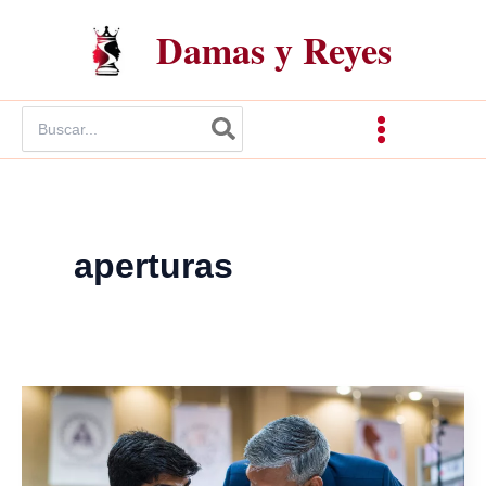
Ir
Damas y Reyes
al
contenido
Buscar
por:
aperturas