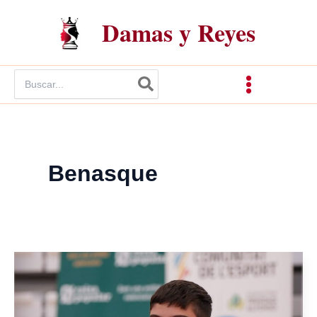
Ir
Damas y Reyes
al
contenido
Buscar
por:
Benasque