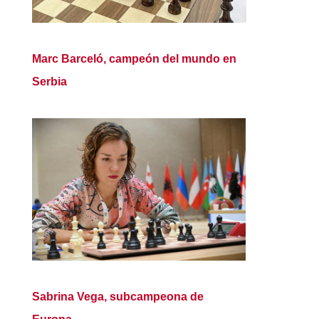
Marc Barceló, campeón del mundo en
Serbia
Sabrina Vega, subcampeona de