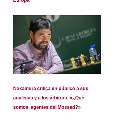
Europa
Nakamura critica en público a sus
analistas y a los árbitros: «¿Qué
somos, agentes del Mossad?»