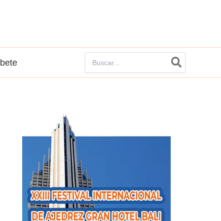
Buscar
íbete
por: