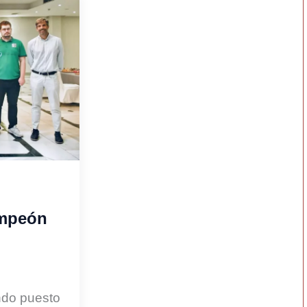
ampeón
ndo puesto