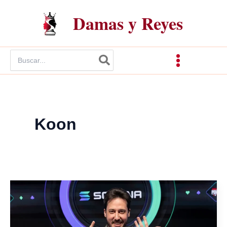
Ir
Damas y Reyes
al
contenido
Buscar
por:
Koon