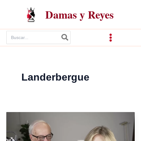
Ir
Damas y Reyes
al
contenido
Buscar
por:
Landerbergue