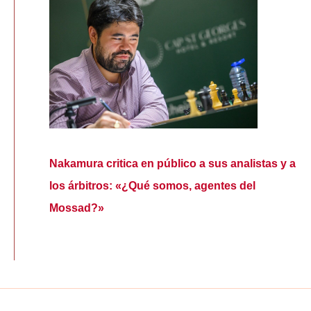
Nakamura critica en público a sus analistas y a
los árbitros: «¿Qué somos, agentes del
Mossad?»