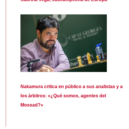
Nakamura critica en público a sus analistas y a
los árbitros: «¿Qué somos, agentes del
Mossad?»