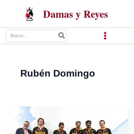
Ir
Damas y Reyes
al
contenido
Buscar
por:
Rubén Domingo