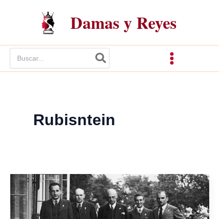
Ir
Damas y Reyes
al
contenido
Buscar
por:
Rubisntein