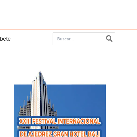
Buscar
íbete
por: