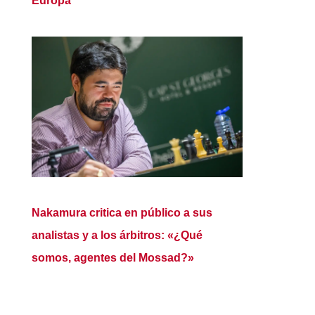
Europa
Nakamura critica en público a sus
analistas y a los árbitros: «¿Qué
somos, agentes del Mossad?»