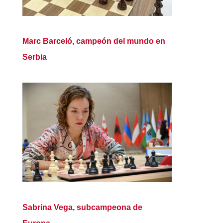
Marc Barceló, campeón del mundo en
Serbia
Sabrina Vega, subcampeona de