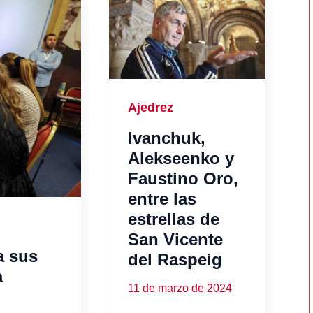
Ajedrez
Ivanchuk,
Alekseenko y
Faustino Oro,
entre las
estrellas de
San Vicente
a sus
del Raspeig
a
11 de marzo de 2024