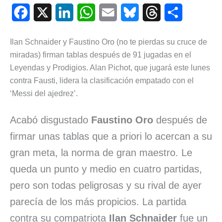
F
X
L
W
E
B
T
C
a
i
h
m
l
h
o
Ilan Schnaider y Faustino Oro (no te pierdas su cruce de
c
n
a
a
u
r
m
miradas) firman tablas después de 91 jugadas en el
e
k
t
i
e
e
p
Leyendas y Prodigios. Alan Pichot, que jugará este lunes
contra Fausti, lidera la clasificación empatado con el
b
e
s
l
s
a
a
‘Messi del ajedrez’.
o
d
A
k
d
r
Acabó disgustado
Faustino Oro
después de
o
I
p
y
s
t
firmar unas tablas que a priori lo acercan a su
k
n
p
i
gran meta, la norma de gran maestro. Le
r
queda un punto y medio en cuatro partidas,
pero son todas peligrosas y su rival de ayer
parecía de los más propicios. La partida
contra su compatriota
Ilan Schnaider
fue un