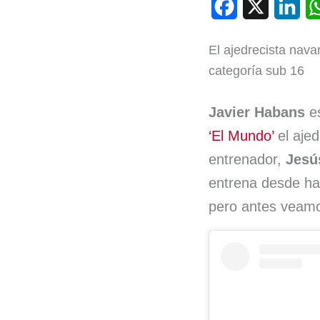
F
X
L
a
i
El ajedrecista nava
c
n
categoría sub 16
e
k
b
e
Javier Habans
es
‘El Mundo’
el ajed
o
d
entrenador,
Jesús
o
I
entrena desde ha
k
n
pero antes veamo