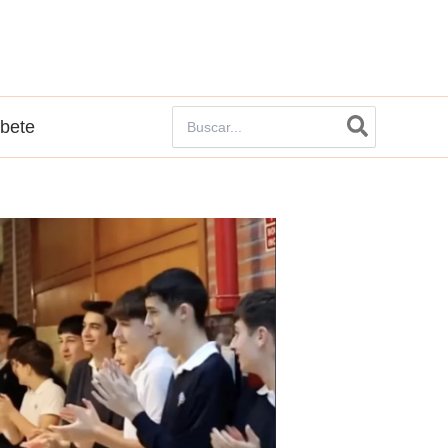
Buscar
íbete
por: