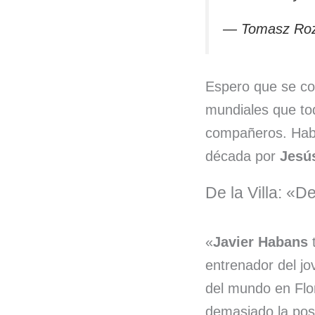
— Tomasz Ro
Espero que se con
mundiales que to
compañeros. Haba
década por
Jesús
De la Villa: «
«
Javier Habans
t
entrenador del j
del mundo en Flor
demasiado la pos