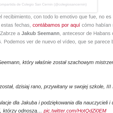
compartida de Colegio San Cernin (@colegiosancernin)
l recibimiento, con todo lo emotivo que fue, no es d
 estas fechas,
contábamos por aquí
cómo habían r
 Zabrze a
Jakub Seemann
, antecesor de Haban
. Podemos ver de nuevo el vídeo, que se parece 
Seemann, który właśnie został szachowym mistrzem
ostał, dzisiaj rano, przywitany w swojej szkole, II
acje dla Jakuba i podziękowania dla nauczycieli i 
i, którzy odnoszą…
pic.twitter.com/HotQdZi0EM