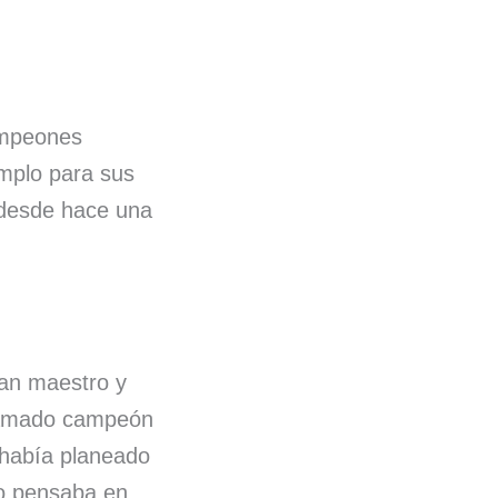
campeones
emplo para sus
 desde hace una
ran maestro y
clamado campeón
 había planeado
lo pensaba en