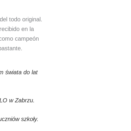
el todo original.
ecibido en la
s como campeón
bastante.
 świata do lat
I LO w Zabrzu.
uczniów szkoły.