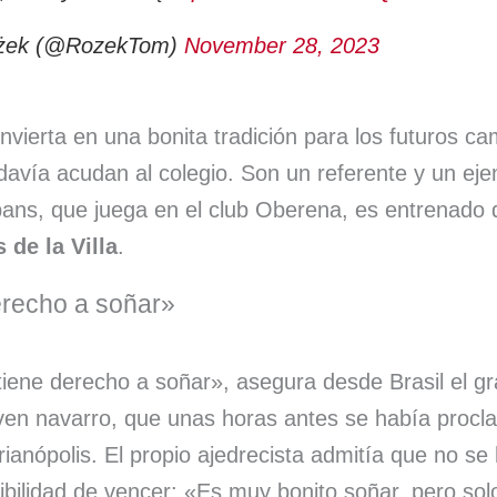
żek (@RozekTom)
November 28, 2023
vierta en una bonita tradición para los futuros 
davía acudan al colegio. Son un referente y un ej
ns, que juega en el club Oberena, es entrenado
 de la Villa
.
Derecho a soñar»
iene derecho a soñar», asegura desde Brasil el g
oven navarro, que unas horas antes se había pro
ianópolis. El propio ajedrecista admitía que no se
ibilidad de vencer: «Es muy bonito soñar, pero so