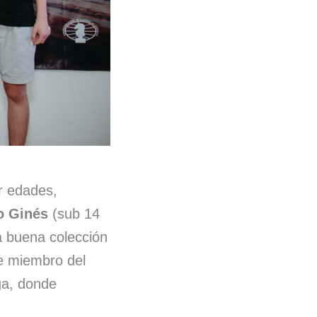
r edades,
o Ginés
(sub 14
a buena colección
ue miembro del
ga, donde