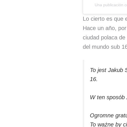
Una publicación 
Lo cierto es que e
Hace un año, por
ciudad polaca de
del mundo sub 16
To jest Jakub 
16.
W ten sposób z
Ogromne gratul
To ważne by c