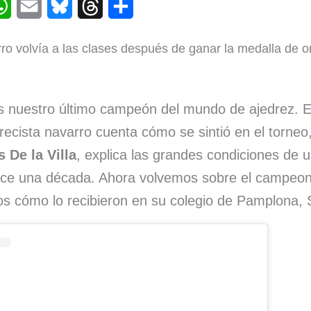
W
E
B
T
C
h
m
l
h
o
rro volvía a las clases después de ganar la medalla de or
a
a
u
r
m
t
i
e
e
p
s
l
s
a
a
 nuestro último campeón del mundo de ajedrez. 
recista navarro cuenta cómo se sintió en el torneo
A
k
d
r
 De la Villa
, explica las grandes condiciones de u
p
y
s
t
ce una década. Ahora volvemos sobre el campeon
p
i
s cómo lo recibieron en su colegio de Pamplona, 
r