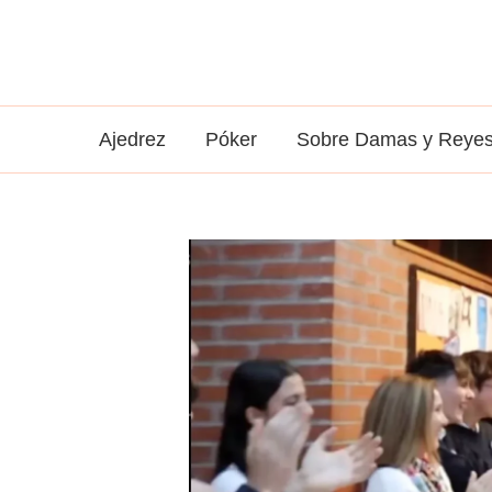
Ir
al
contenido
Ajedrez
Póker
Sobre Damas y Reye