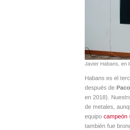
Javier Habans, en l
Habans es el ter
después de
Paco
en 2018). Nuestr
de metales, aunq
equipo
campeón s
también fue bronc