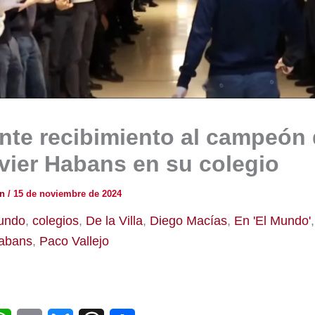
te recibimiento al campeón 
ier Habans en su colegio
ón
/
15 de noviembre de 2024
undo
,
colegios
,
De la Villa
,
Diego Macías
,
En 'El Mundo'
Habans
,
Paco Vallejo