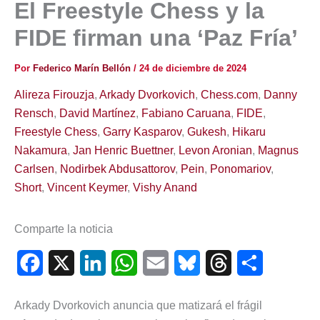
El Freestyle Chess y la
FIDE firman una ‘Paz Fría’
Por
Federico Marín Bellón
/
24 de diciembre de 2024
Alireza Firouzja
,
Arkady Dvorkovich
,
Chess.com
,
Danny
Rensch
,
David Martínez
,
Fabiano Caruana
,
FIDE
,
Freestyle Chess
,
Garry Kasparov
,
Gukesh
,
Hikaru
Nakamura
,
Jan Henric Buettner
,
Levon Aronian
,
Magnus
Carlsen
,
Nodirbek Abdusattorov
,
Pein
,
Ponomariov
,
Short
,
Vincent Keymer
,
Vishy Anand
Comparte la noticia
F
X
L
W
E
B
T
C
a
i
h
m
l
h
o
Arkady Dvorkovich anuncia que matizará el frágil
c
n
a
a
u
r
m