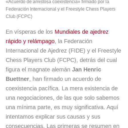
«Acuerdo de amistosa coexistencia» firmado por la
e
k
t
i
e
e
p
Federación Internacional y el Freestyle Chess Players
Club (FCPC)
b
e
s
l
s
a
a
o
d
A
k
d
r
En vísperas de los
Mundiales de ajedrez
o
I
p
y
s
t
rápido y relámpago
, la Federación
k
n
p
i
Internacional de Ajedrez (FIDE) y el Freestyle
Chess Players Club (FCPC), detrás del cual
r
figura el magnate alemán
Jan Henric
Buettner
, han firmado un acuerdo de
coexistencia pacífica. La mera existencia de
una negociaciones, de las que solo sabemos
una mínima parte, es muy significativa. Aquí
intentamos explicar sus causas y sus
consecuencias. Las primeras se resumen en