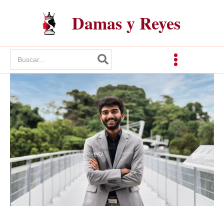
Ir
Damas y Reyes
al
contenido
Buscar
por: