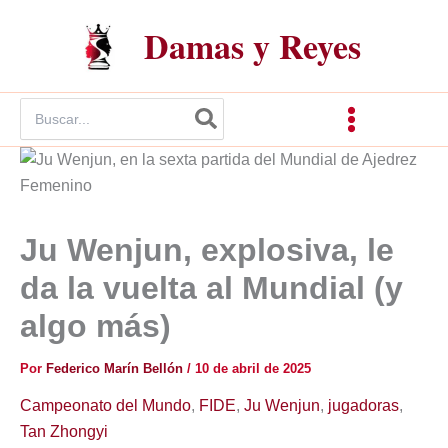
Ir
Damas y Reyes
al
contenido
Buscar
por:
Ju Wenjun, explosiva, le
da la vuelta al Mundial (y
algo más)
Por
Federico Marín Bellón
/
10 de abril de 2025
Campeonato del Mundo
,
FIDE
,
Ju Wenjun
,
jugadoras
,
Tan Zhongyi