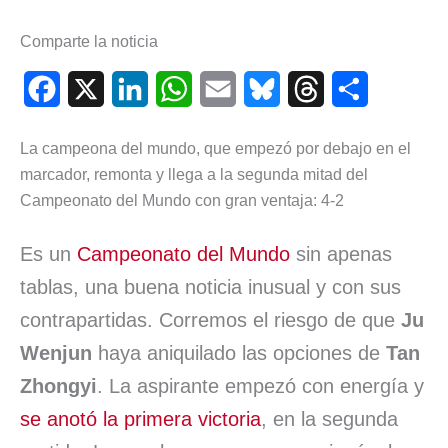
Comparte la noticia
F
X
L
W
E
B
T
C
a
i
h
m
l
h
o
La campeona del mundo, que empezó por debajo en el
c
n
a
a
u
r
m
marcador, remonta y llega a la segunda mitad del
e
k
t
i
e
e
p
Campeonato del Mundo con gran ventaja: 4-2
b
e
s
l
s
a
a
Es un
Campeonato del Mundo
sin apenas
o
d
A
k
d
r
tablas, una buena noticia inusual y con sus
o
I
p
y
s
t
contrapartidas. Corremos el riesgo de que
Ju
k
n
p
i
Wenjun
haya aniquilado las opciones de
Tan
r
Zhongyi
. La aspirante empezó con energía y
se anotó la primera victoria
, en la segunda