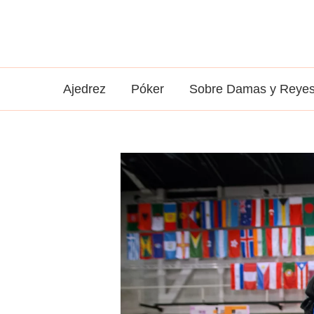
Ir
al
contenido
Ajedrez
Póker
Sobre Damas y Reye