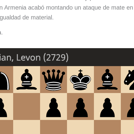
n Armenia acabó montando un ataque de mate en u
igualdad de material.
a.