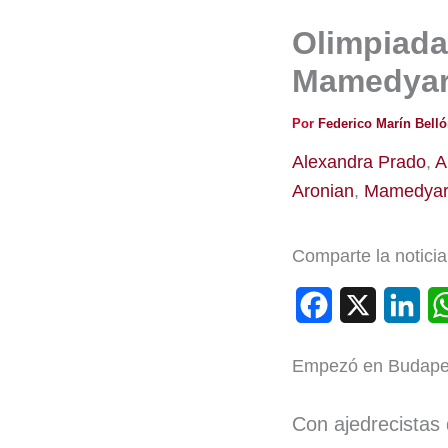
Olimpiada,
Mamedyaro
Por
Federico Marín Bell
Alexandra Prado
,
A
Aronian
,
Mamedyar
Comparte la noticia
F
X
L
a
i
Empezó en Budapest
c
n
e
k
Con ajedrecistas