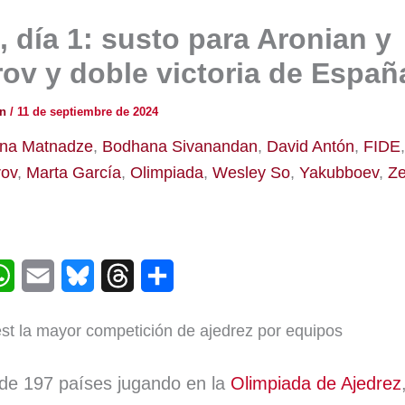
 día 1: susto para Aronian y
v y doble victoria de España
ón
/
11 de septiembre de 2024
na Matnadze
,
Bodhana Sivanandan
,
David Antón
,
FIDE
ov
,
Marta García
,
Olimpiada
,
Wesley So
,
Yakubboev
,
Ze
W
E
B
T
C
h
m
l
h
o
 la mayor competición de ajedrez por equipos
a
a
u
r
m
t
i
e
e
p
 de 197 países jugando en la
Olimpiada de Ajedrez