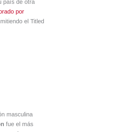
u país de otra
orado por
mitiendo el Titled
ión masculina
ón
fue el más