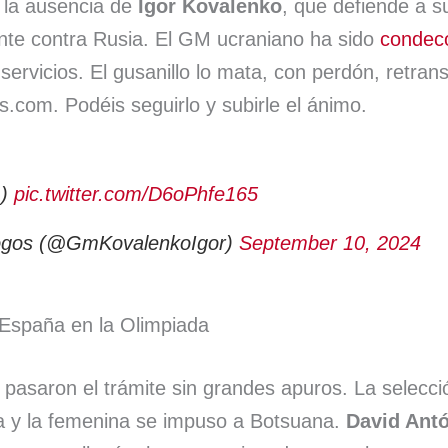
s la ausencia de
Igor Kovalenko
, que defiende a s
ente contra Rusia. El GM ucraniano ha sido
condec
servicios. El gusanillo lo mata, con perdón, retrans
com. Podéis seguirlo y subirle el ánimo.
))
pic.twitter.com/D6oPhfe165
gos (@GmKovalenkoIgor)
September 10, 2024
 España en la Olimpiada
pasaron el trámite sin grandes apuros. La selecc
a y la femenina se impuso a Botsuana.
David Ant