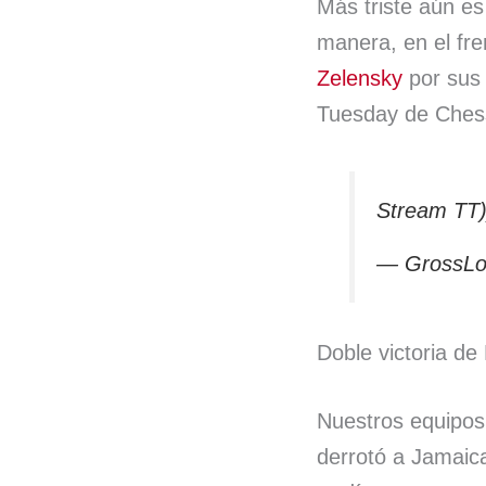
Más triste aún e
manera, en el fr
Zelensky
por sus 
Tuesday de Chess.
Stream TT
— GrossLo
Doble victoria de
Nuestros equipos 
derrotó a Jamaic