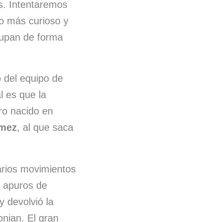
s. Intentaremos
lo más curioso y
cupan de forma
 del equipo de
l es que la
ro nacido en
mez
, al que saca
arios movimientos
s apuros de
 devolvió la
onian. El gran