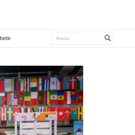
Buscar
íbete
por: