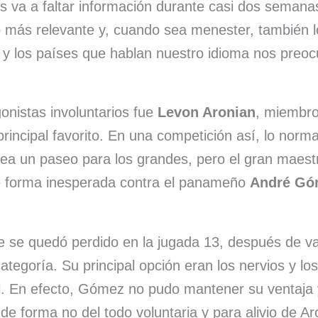
s
l
s
a
a
s va a faltar información durante casi dos semana
A
k
d
r
o más relevante y, cuando sea menester, también 
a y los países que hablan nuestro idioma nos preo
p
y
s
t
p
i
r
onistas involuntarios fue
Levon Aronian
, miembro
rincipal favorito. En una competición así, lo norma
sea un paseo para los grandes, pero el gran maest
e forma inesperada contra el panameño
André Gó
e se quedó perdido en la jugada 13, después de v
ategoría. Su principal opción eran los nervios y lo
l. En efecto, Gómez no pudo mantener su ventaja y
 de forma no del todo voluntaria y para alivio de Ar