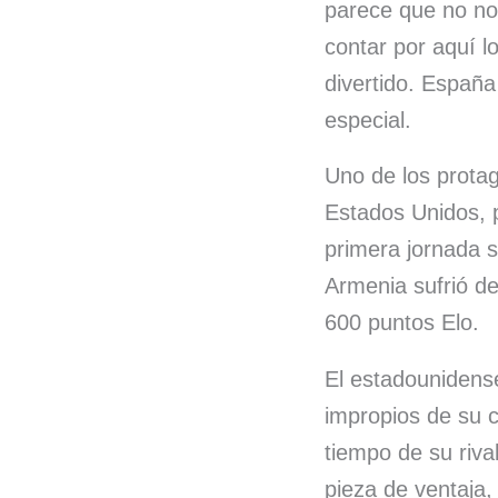
b
e
parece que no no
o
d
contar por aquí l
divertido. Españ
o
I
especial.
k
n
Uno de los protag
Estados Unidos, p
primera jornada 
Armenia sufrió d
600 puntos Elo.
El estadounidens
impropios de su c
tiempo de su riva
pieza de ventaja,