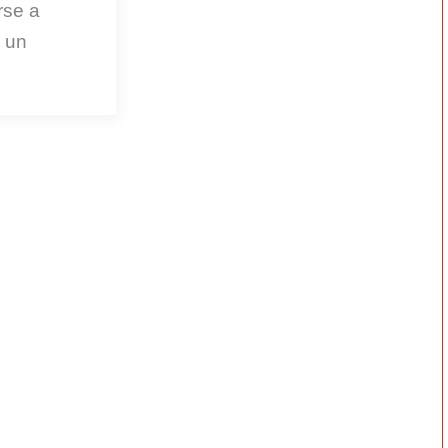
rse a
e un