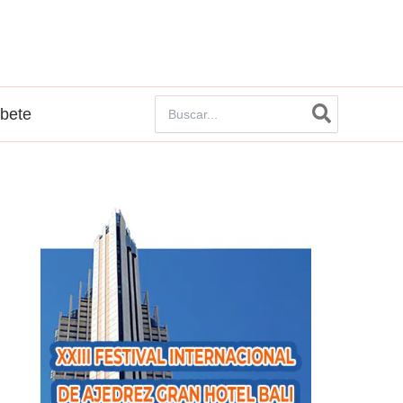
Buscar
íbete
por: