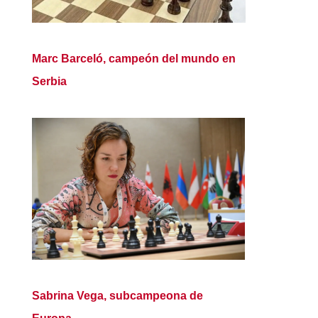
Marc Barceló, campeón del mundo en
Serbia
Sabrina Vega, subcampeona de