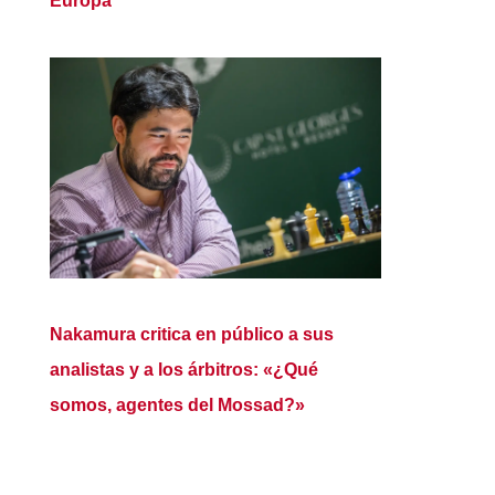
Europa
Nakamura critica en público a sus
analistas y a los árbitros: «¿Qué
somos, agentes del Mossad?»