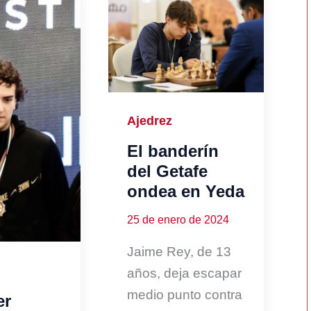
Ajedrez
El banderín
del Getafe
ondea en Yeda
25 de enero de 2024
Jaime Rey, de 13
años, deja escapar
medio punto contra
er