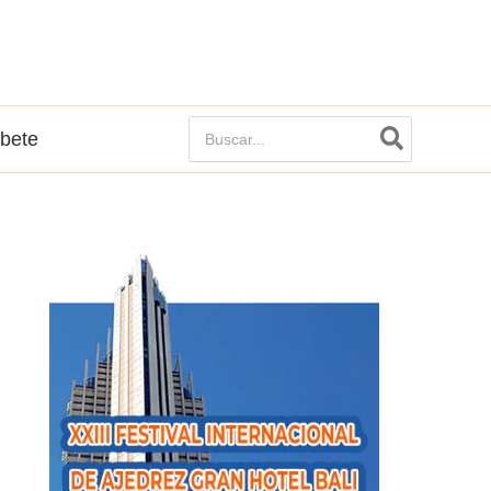
Buscar
íbete
por: