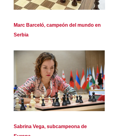
Marc Barceló, campeón del mundo en
Serbia
Sabrina Vega, subcampeona de