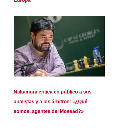
Europa
Nakamura critica en público a sus
analistas y a los árbitros: «¿Qué
somos, agentes del Mossad?»