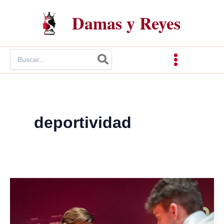
Ir
Damas y Reyes
al
contenido
Buscar
por:
deportividad