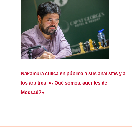
Nakamura critica en público a sus analistas y a
los árbitros: «¿Qué somos, agentes del
Mossad?»