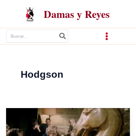
Ir
Damas y Reyes
al
contenido
Buscar
por:
Hodgson