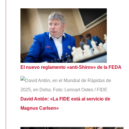
El nuevo reglamento «anti-Shirov» de la FEDA
David Antón: «La FIDE está al servicio de
Magnus Carlsen»