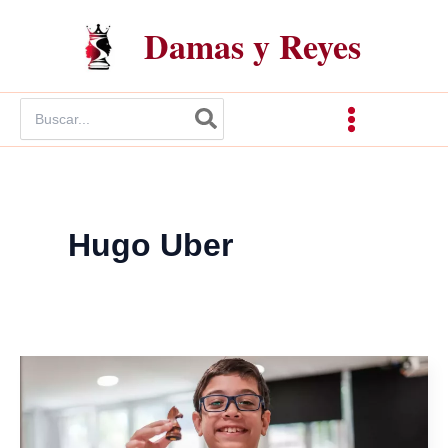
Ir
Damas y Reyes
al
contenido
Buscar
por:
Hugo Uber