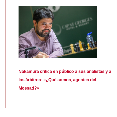
Nakamura critica en público a sus analistas y a
los árbitros: «¿Qué somos, agentes del
Mossad?»