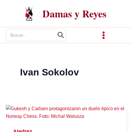
Ir
Damas y Reyes
al
contenido
Buscar
por:
Ivan Sokolov
Ajedrez