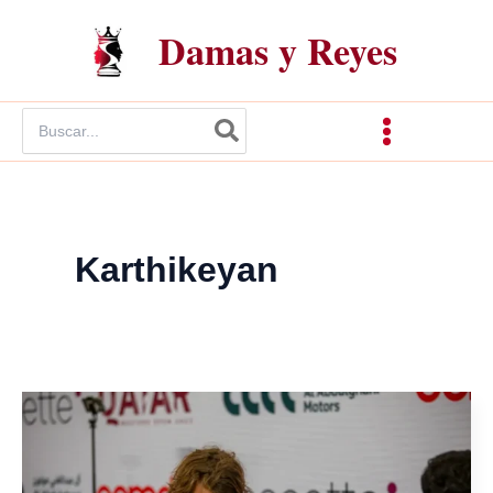
Ir
Damas y Reyes
al
contenido
Buscar
por:
Karthikeyan