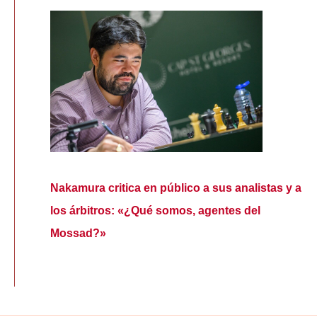
Nakamura critica en público a sus analistas y a
los árbitros: «¿Qué somos, agentes del
Mossad?»