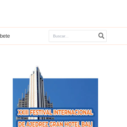
Buscar
íbete
por: