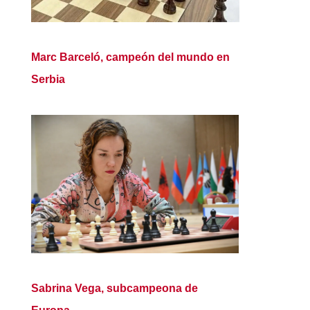
Marc Barceló, campeón del mundo en
Serbia
Sabrina Vega, subcampeona de