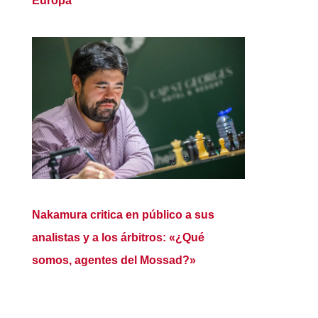
Europa
Nakamura critica en público a sus
analistas y a los árbitros: «¿Qué
somos, agentes del Mossad?»