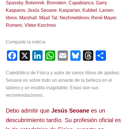
Spassky
,
Botvinnik
,
Bronstein
,
Capablanca
,
Garry
Kasparov
,
Jesús Seoane
,
Kasparian
,
Kubbel
,
Larsen
,
libros
,
Marshall
,
Mijail Tal
,
Nezhmetdinov
,
René Mayer
,
Romero
,
Viktor Korchnoi
Comparte la noticia
F
X
L
W
E
B
T
C
a
i
h
m
l
h
o
Catedrático de Física y autor de varios libros de ajedrez,
c
n
a
a
u
r
m
Seoane es sobre todo un amante de la belleza en el
e
k
t
i
e
e
p
tablero y un erudito inagotable. Estas son sus
recomendaciones.
b
e
s
l
s
a
a
o
d
A
k
d
r
Debo admitir que
Jesús Seoane
es un
o
I
p
y
s
t
descubrimiento tardío. Su profesión oficial es
k
n
p
i