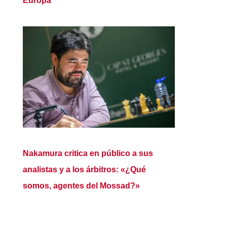
Europa
Nakamura critica en público a sus
analistas y a los árbitros: «¿Qué
somos, agentes del Mossad?»