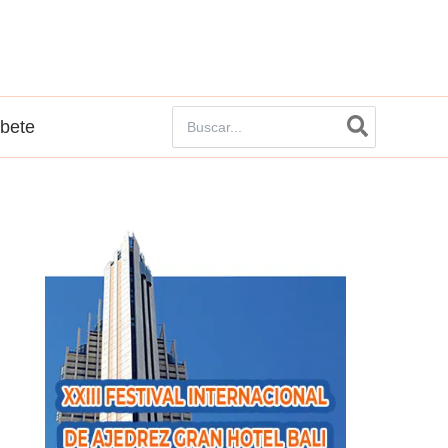
Buscar
íbete
por: