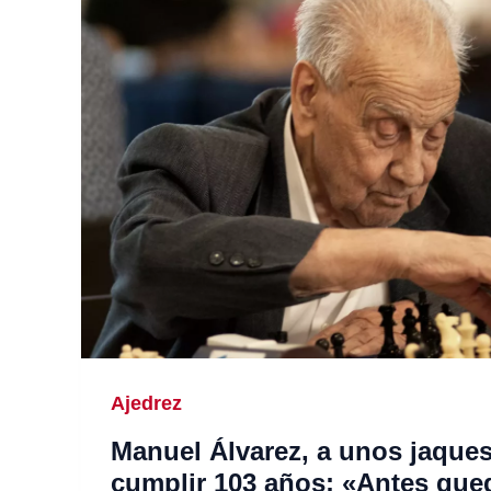
Ajedrez
Manuel Álvarez, a unos jaque
cumplir 103 años: «Antes que