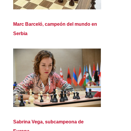
Marc Barceló, campeón del mundo en
Serbia
Sabrina Vega, subcampeona de