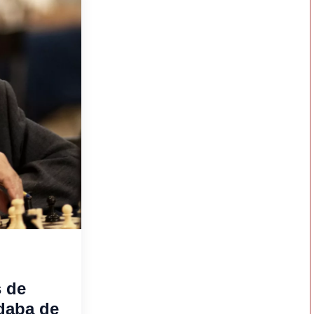
s de
daba de