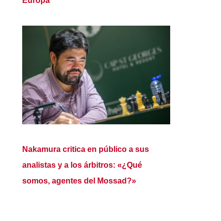
Europa
Nakamura critica en público a sus
analistas y a los árbitros: «¿Qué
somos, agentes del Mossad?»