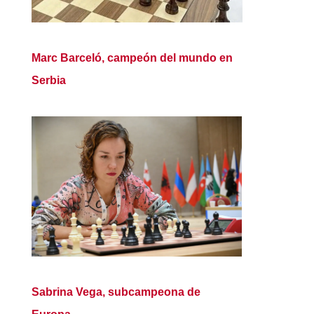
Marc Barceló, campeón del mundo en
Serbia
Sabrina Vega, subcampeona de