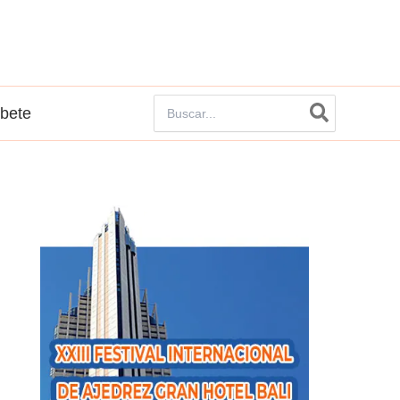
Buscar
íbete
por: