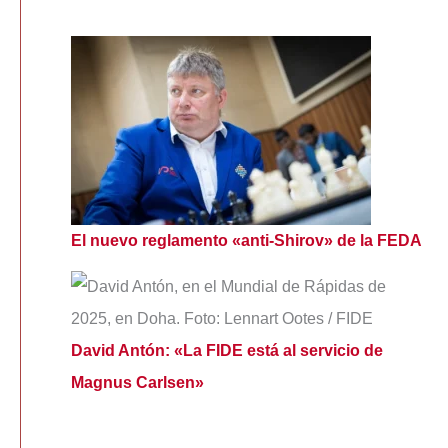
El nuevo reglamento «anti-Shirov» de la FEDA
David Antón: «La FIDE está al servicio de
Magnus Carlsen»