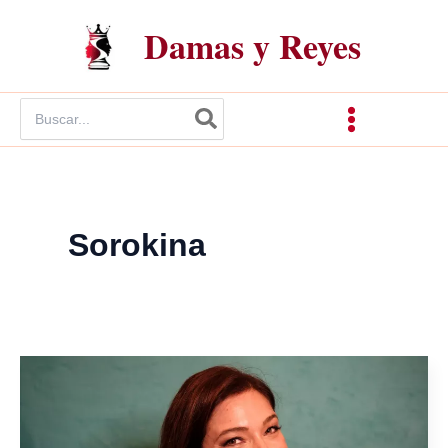
Ir
Damas y Reyes
al
contenido
Buscar
por:
Sorokina