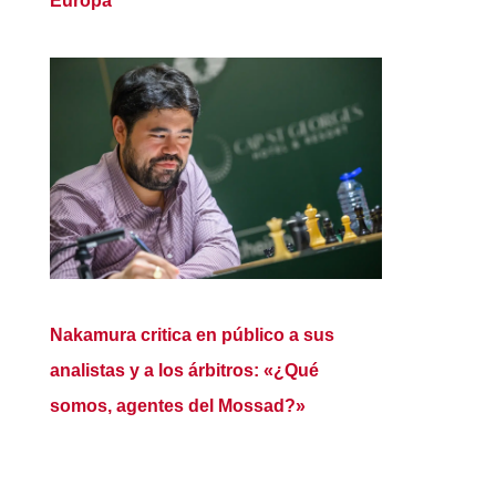
Europa
Nakamura critica en público a sus
analistas y a los árbitros: «¿Qué
somos, agentes del Mossad?»