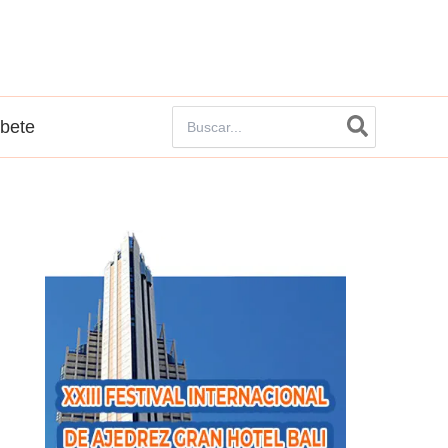
Buscar
íbete
por: