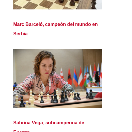
Marc Barceló, campeón del mundo en
Serbia
Sabrina Vega, subcampeona de