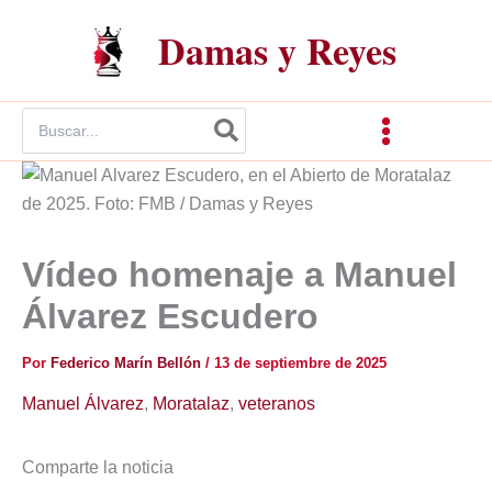
Ir
Damas y Reyes
al
contenido
Buscar
por:
Vídeo homenaje a Manuel
Álvarez Escudero
Por
Federico Marín Bellón
/
13 de septiembre de 2025
Manuel Álvarez
,
Moratalaz
,
veteranos
Comparte la noticia