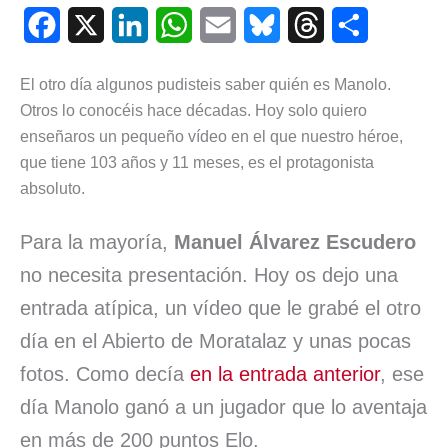
F
X
L
W
E
B
T
C
a
i
h
m
l
h
o
El otro día algunos pudisteis saber quién es Manolo.
c
n
a
a
u
r
m
Otros lo conocéis hace décadas. Hoy solo quiero
e
k
t
i
e
e
p
enseñaros un pequeño vídeo en el que nuestro héroe,
que tiene 103 años y 11 meses, es el protagonista
b
e
s
l
s
a
a
absoluto.
o
d
A
k
d
r
Para la mayoría,
Manuel Álvarez
Escudero
o
I
p
y
s
t
no necesita presentación. Hoy os dejo una
k
n
p
i
entrada atípica, un vídeo que le grabé el otro
r
día en el Abierto de Moratalaz y unas pocas
fotos. Como decía
en la entrada anterior
, ese
día Manolo ganó a un jugador que lo aventaja
en más de 200 puntos Elo.