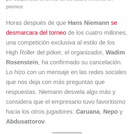
premios
b
e
s
l
s
a
a
o
d
A
k
d
r
Horas después de que
Hans Niemann
se
o
I
p
y
s
t
desmarcara del torneo
de los cuatro millones,
k
n
p
i
una competición exclusiva al estilo de los
High Roller del póker, el organizador,
Wadim
r
Rosenstein
, ha confirmado su cancelación.
Lo hizo con un mensaje en las redes sociales
que nos deja con más preguntas que
respuestas. Niemann desvela algo más y
considera que el empresario tuvo favoritismo
hacia los otros jugadores:
Caruana
,
Nepo
y
Abdusattorov
.