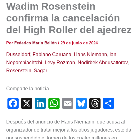
Wadim Rosenstein
confirma la cancelación
del High Roller del ajedrez
Por
Federico Marín Bellón
/
29 de junio de 2024
Dusseldorf
,
Fabiano Caruana
,
Hans Niemann
,
Ian
Nepomniachtchi
,
Levy Rozman
,
Nodirbek Abdusattorov
,
Rosenstein
,
Sagar
Comparte la noticia
F
X
L
W
E
B
T
C
a
i
h
m
l
h
o
Después del anuncio de Hans Niemann, que acusa al
c
n
a
a
u
r
m
organizador de tratar mejor a los otros jugadores, este da
e
k
t
i
e
e
p
por suspendido el torneo de los cuatro millones en