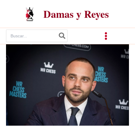
Ir
Damas y Reyes
al
contenido
Buscar
por: