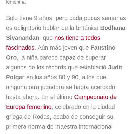
e
k
t
i
e
e
p
femenina
b
e
s
l
s
a
a
Solo tiene 9 años, pero cada pocas semanas
o
d
A
k
d
r
es obligatorio hablar de la británica
Bodhana
o
I
p
y
s
t
Sivanandan
, que
nos tiene a todos
k
n
p
i
fascinados
. Aún más joven que
Faustino
r
Oro
, la niña parece capaz de superar
algunos de los récords que estableció
Judit
Polgar
en los años 80 y 90, a los que
ninguna otra jugadora se había acercado
hasta ahora. En el último
Campeonato de
Europa femenino
, celebrado en la ciudad
griega de Rodas, acaba de conseguir su
primera norma de maestra internacional