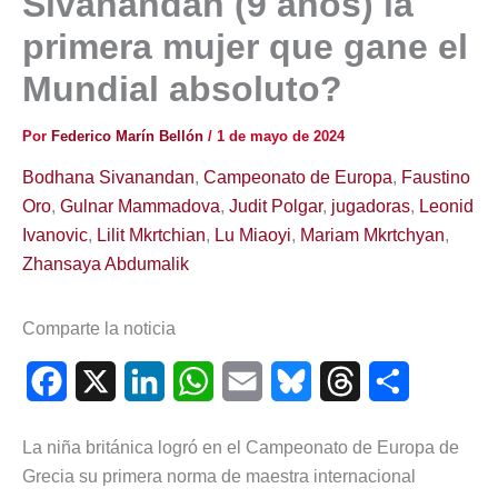
Sivanandan (9 años) la
primera mujer que gane el
Mundial absoluto?
Por
Federico Marín Bellón
/
1 de mayo de 2024
Bodhana Sivanandan
,
Campeonato de Europa
,
Faustino
Oro
,
Gulnar Mammadova
,
Judit Polgar
,
jugadoras
,
Leonid
Ivanovic
,
Lilit Mkrtchian
,
Lu Miaoyi
,
Mariam Mkrtchyan
,
Zhansaya Abdumalik
Comparte la noticia
F
X
L
W
E
B
T
C
a
i
h
m
l
h
o
La niña británica logró en el Campeonato de Europa de
c
n
a
a
u
r
m
Grecia su primera norma de maestra internacional