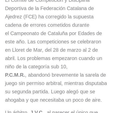
o
d
A
k
d
r
Deportiva de la Federación Catalana de
o
I
p
y
s
t
Ajedrez (FCE) ha corregido la supuesta
k
n
p
i
cadena de errores cometidos durante
r
el Campeonato de Cataluña por Edades de
este año. Las competiciones se celebraron
en Lloret de Mar, del 28 de marzo al 2 de
abril. Los problemas empezaron cuando un
niño de la categoría sub 10,
P.C.M.R.
, abandonó brevemente la sarela de
juego sin permiso arbitral, mientras disputaba
su segunda partida. Luego alegó que se
ahogaba y que necesitaba un poco de aire.
Un árbitro,
J.V.C.
, al parecer el único que