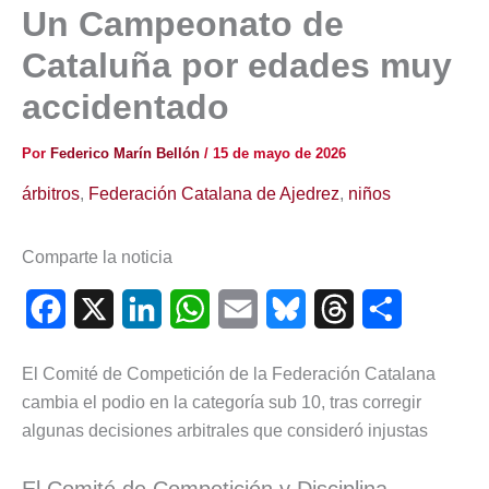
Un Campeonato de
Cataluña por edades muy
accidentado
Por
Federico Marín Bellón
/
15 de mayo de 2026
árbitros
,
Federación Catalana de Ajedrez
,
niños
Comparte la noticia
F
X
L
W
E
B
T
C
a
i
h
m
l
h
o
El Comité de Competición de la Federación Catalana
c
n
a
a
u
r
m
cambia el podio en la categoría sub 10, tras corregir
e
k
t
i
e
e
p
algunas decisiones arbitrales que consideró injustas
b
e
s
l
s
a
a
El Comité de Competición y Disciplina