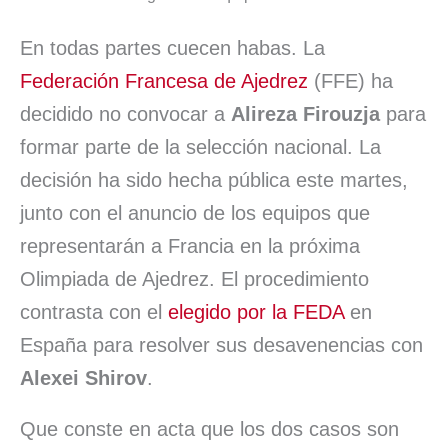
b
e
s
l
s
a
a
En todas partes cuecen habas. La
o
d
A
k
d
r
Federación Francesa de Ajedrez
(FFE) ha
o
I
p
y
s
t
decidido no convocar a
Alireza Firouzja
para
k
n
p
i
formar parte de la selección nacional. La
r
decisión ha sido hecha pública este martes,
junto con el anuncio de los equipos que
representarán a Francia en la próxima
Olimpiada de Ajedrez. El procedimiento
contrasta con el
elegido por la FEDA
en
España para resolver sus desavenencias con
Alexei Shirov
.
Que conste en acta que los dos casos son