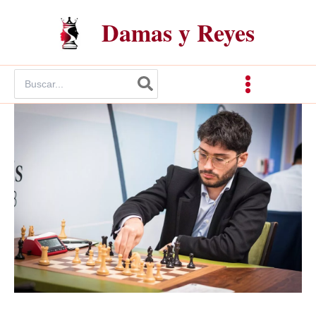
Ir
Damas y Reyes
al
contenido
Buscar
por: