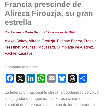
Francia prescinde de
Alireza Firouzja, su gran
estrella
Por
Federico Marín Bellón
/
12 de mayo de 2026
Alexei Shirov
,
Alireza Firouzja
,
Etienne Bacrot
,
Francia
,
Fressinet
,
Maurizzi
,
Moussard
,
Olimpiada de Ajedrez
,
Vachier-Lagrave
Comparte la noticia
F
X
L
W
E
B
T
C
a
i
h
m
l
h
o
La federación nacional le ofrece la oportunidad de volver,
c
n
a
a
u
r
m
si el jugador de origen iraní «expresa claramente su
e
k
t
i
e
e
p
voluntad de reintegrarse al equipo de forma duradera»