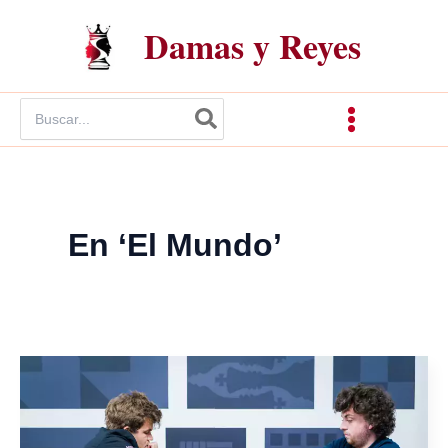
Ir
Damas y Reyes
al
contenido
Buscar
por:
En ‘El Mundo’