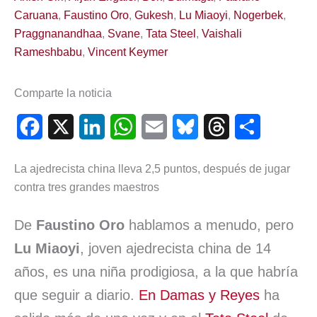
Caruana
,
Faustino Oro
,
Gukesh
,
Lu Miaoyi
,
Nogerbek
,
Praggnanandhaa
,
Svane
,
Tata Steel
,
Vaishali
Rameshbabu
,
Vincent Keymer
Comparte la noticia
F
X
L
W
E
B
T
C
a
i
h
m
l
h
o
La ajedrecista china lleva 2,5 puntos, después de jugar
c
n
a
a
u
r
m
contra tres grandes maestros
e
k
t
i
e
e
p
De
Faustino Oro
hablamos a menudo, pero
b
e
s
l
s
a
a
Lu Miaoyi
, joven ajedrecista china de 14
o
d
A
k
d
r
años, es una niña prodigiosa, a la que habría
o
I
p
y
s
t
que seguir a diario.
En Damas y Reyes
ha
k
n
p
i