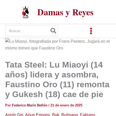
Ir
Damas y Reyes
al
contenido
Buscar
por:
Tata Steel: Lu Miaoyi (14
años) lidera y asombra,
Faustino Oro (11) remonta
y Gukesh (18) cae de pie
Por
Federico Marín Bellón
/
21 de enero de 2025
Anish Giri
,
Arjun Erigaisi
,
Bok
,
Bulmaga
,
Fabiano